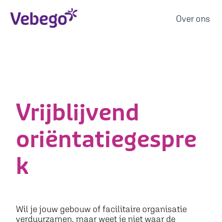
Over ons
H
o
m
e
p
Vrijblijvend
a
g
oriëntatiegespre
e
k
Wil je jouw gebouw of facilitaire organisatie
verduurzamen, maar weet je niet waar de