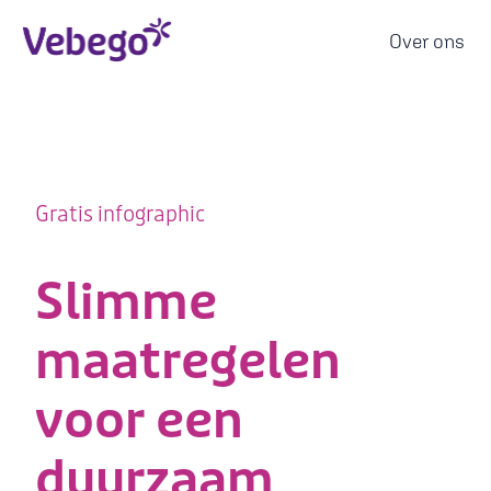
Over ons
H
o
m
e
Gratis infographic
p
a
g
Slimme
e
maatregelen
voor een
duurzaam